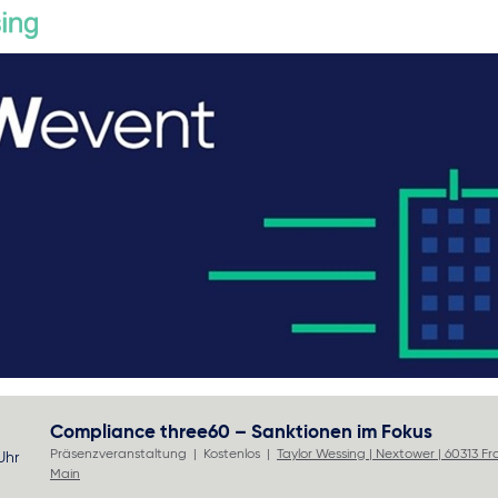
Compliance three60 – Sanktionen im Fokus
Präsenzveranstaltung
Kostenlos
Taylor Wessing | Nextower | 60313 F
Uhr
Main